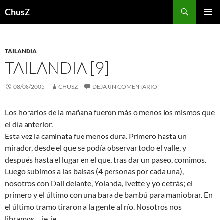
Saltar
Buscar
ChusZ
al
MENÚ
contenido
PRINCI
TAILANDIA
TAILANDIA [9]
08/08/2005
CHUSZ
DEJA UN COMENTARIO
Los horarios de la mañana fueron más o menos los mismos que
el día anterior.
Esta vez la caminata fue menos dura. Primero hasta un
mirador, desde el que se podía observar todo el valle, y
después hasta el lugar en el que, tras dar un paseo, comimos.
Luego subimos a las balsas (4 personas por cada una),
nosotros con Dalí delante, Yolanda, Ivette y yo detrás; el
primero y el último con una bara de bambú para maniobrar. En
el último tramo tiraron a la gente al río. Nosotros nos
libramos… je, je.