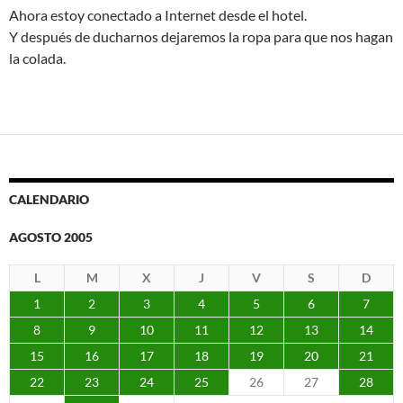
Ahora estoy conectado a Internet desde el hotel.
Y después de ducharnos dejaremos la ropa para que nos hagan
la colada.
CALENDARIO
AGOSTO 2005
L
M
X
J
V
S
D
1
2
3
4
5
6
7
8
9
10
11
12
13
14
15
16
17
18
19
20
21
22
23
24
25
26
27
28