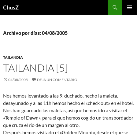
Saltar
Buscar
ChusZ
al
MENÚ
contenido
PRINCI
Archivo por días: 04/08/2005
TAILANDIA
TAILANDIA [5]
04/08/2005
DEJA UN COMENTARIO
Nos hemos levantado a las 9, duchado, hecho la maleta,
desayunado y a las 11h hemos hecho el «check out» en el hotel.
Nos han guardado las maletas, así que hemos ido a visitar el
«Temple of Dawn», para el que hemos cogido un transbordador
que cruza el río de un margen al otro.
Después hemos visitado el «Golden Mount», desde el que se