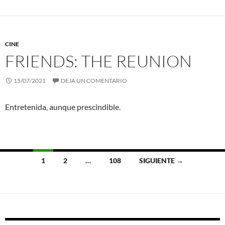
CINE
FRIENDS: THE REUNION
15/07/2021
DEJA UN COMENTARIO
Entretenida, aunque prescindible.
Ir
1
2
…
108
SIGUIENTE →
a
las
entradas