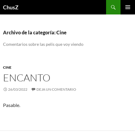
Saltar
Buscar
ChusZ
al
MENÚ
contenido
PRINCI
Archivo de la categoría: Cine
Comentarios sobre las pelis que voy viendo
CINE
ENCANTO
26/03/2022
DEJA UN COMENTARIO
Pasable.