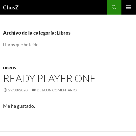
Saltar
Buscar
ChusZ
al
MENÚ
contenido
PRINCI
Archivo de la categoría: Libros
Libros que he leído
LIBROS
READY PLAYER ONE
29/08/2020
DEJA UN COMENTARIO
Me ha gustado.