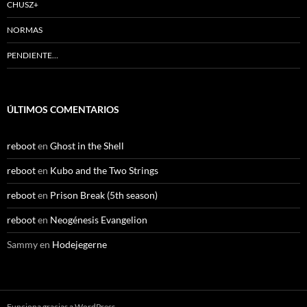
CHUSZ+
NORMAS
PENDIENTE…
ÚLTIMOS COMENTARIOS
reboot
en
Ghost in the Shell
reboot
en
Kubo and the Two Strings
reboot
en
Prison Break (5th season)
reboot
en
Neogénesis Evangelion
Sammy
en
Hodejegerne
Funciona gracias a WordPress