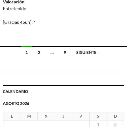
Valoración
Entretenido.
[Gracias
45un
] :*
Ir
1
2
…
9
SIGUIENTE →
a
las
entradas
CALENDARIO
AGOSTO 2026
L
M
X
J
V
S
D
1
2