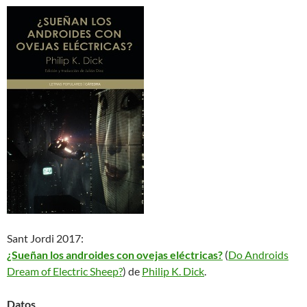
Sant Jordi 2017:
¿Sueñan los androides con ovejas eléctricas?
(
Do Androids
Dream of Electric Sheep?
) de
Philip K. Dick
.
Datos