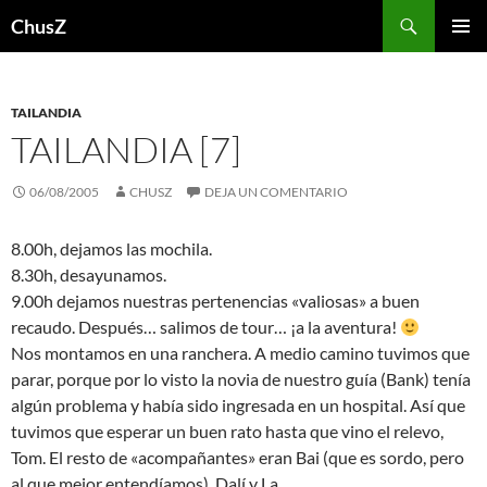
Saltar
Buscar
ChusZ
al
MENÚ
contenido
PRINCI
TAILANDIA
TAILANDIA [7]
06/08/2005
CHUSZ
DEJA UN COMENTARIO
8.00h, dejamos las mochila.
8.30h, desayunamos.
9.00h dejamos nuestras pertenencias «valiosas» a buen
recaudo. Después… salimos de tour… ¡a la aventura!
Nos montamos en una ranchera. A medio camino tuvimos que
parar, porque por lo visto la novia de nuestro guía (Bank) tenía
algún problema y había sido ingresada en un hospital. Así que
tuvimos que esperar un buen rato hasta que vino el relevo,
Tom. El resto de «acompañantes» eran Bai (que es sordo, pero
al que mejor entendíamos), Dalí y La.