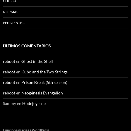
CHUSZ+
NORMAS
PENDIENTE…
ÚLTIMOS COMENTARIOS
reboot
en
Ghost in the Shell
reboot
en
Kubo and the Two Strings
reboot
en
Prison Break (5th season)
reboot
en
Neogénesis Evangelion
Sammy
en
Hodejegerne
Funciona gracias a WordPress