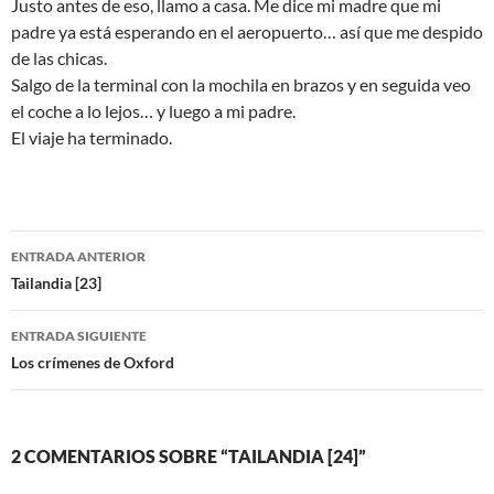
Justo antes de eso, llamo a casa. Me dice mi madre que mi
padre ya está esperando en el aeropuerto… así que me despido
de las chicas.
Salgo de la terminal con la mochila en brazos y en seguida veo
el coche a lo lejos… y luego a mi padre.
El viaje ha terminado.
Navegación
ENTRADA ANTERIOR
de
Tailandia [23]
entradas
ENTRADA SIGUIENTE
Los crímenes de Oxford
2 COMENTARIOS SOBRE “TAILANDIA [24]”