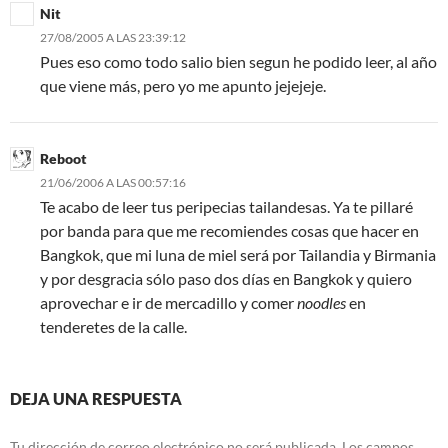
Nit
27/08/2005 A LAS 23:39:12
Pues eso como todo salio bien segun he podido leer, al año
que viene más, pero yo me apunto jejejeje.
Reboot
21/06/2006 A LAS 00:57:16
Te acabo de leer tus peripecias tailandesas. Ya te pillaré
por banda para que me recomiendes cosas que hacer en
Bangkok, que mi luna de miel será por Tailandia y Birmania
y por desgracia sólo paso dos días en Bangkok y quiero
aprovechar e ir de mercadillo y comer
noodles
en
tenderetes de la calle.
DEJA UNA RESPUESTA
Tu dirección de correo electrónico no será publicada.
Los campos