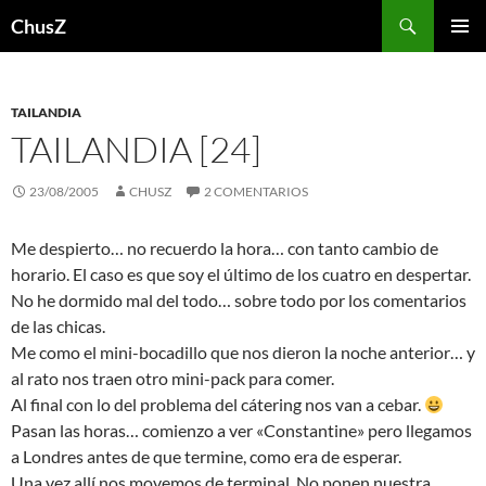
Saltar
Buscar
ChusZ
al
MENÚ
contenido
PRINCI
TAILANDIA
TAILANDIA [24]
23/08/2005
CHUSZ
2 COMENTARIOS
Me despierto… no recuerdo la hora… con tanto cambio de
horario. El caso es que soy el último de los cuatro en despertar.
No he dormido mal del todo… sobre todo por los comentarios
de las chicas.
Me como el mini-bocadillo que nos dieron la noche anterior… y
al rato nos traen otro mini-pack para comer.
Al final con lo del problema del cátering nos van a cebar.
Pasan las horas… comienzo a ver «Constantine» pero llegamos
a Londres antes de que termine, como era de esperar.
Una vez allí nos movemos de terminal. No ponen nuestra