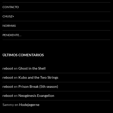
CONTACTO
CHUSZ+
NORMAS
PENDIENTE…
ÚLTIMOS COMENTARIOS
reboot
en
Ghost in the Shell
reboot
en
Kubo and the Two Strings
reboot
en
Prison Break (5th season)
reboot
en
Neogénesis Evangelion
Sammy
en
Hodejegerne