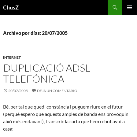
Saltar
Buscar
ChusZ
al
MENÚ
contenido
PRINCI
Archivo por días: 20/07/2005
INTERNET
DUPLICACIÓ ADSL
TELEFÓNICA
20/07/2005
DEJA UN COMENTARIO
Bé, per tal que quedi constància i puguem riure en el futur
(perquè espero que aquests amples de banda ens provoquin
això més endavant), transcric la carta que hem rebut avui a
casa: