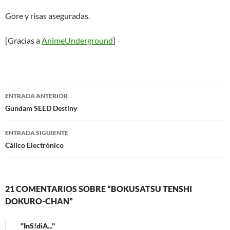
Gore y risas aseguradas.
[Gracias a
AnimeUnderground
]
Navegación
ENTRADA ANTERIOR
de
Gundam SEED Destiny
entradas
ENTRADA SIGUIENTE
Cálico Electrónico
21 COMENTARIOS SOBRE “BOKUSATSU TENSHI
DOKURO-CHAN”
"InS!diA..."