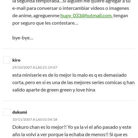
la segunda temporada…si alguien me quiere agregar a su
e-mail para conversar o intercambiar videos o imagenes
de anime, agreguenme
hupy_033@hotmail.com
, tengan
por seguro que les contestare…
bye-bye…
kiro
29/10/2007 A LAS 21:19:07
esta miniserie es de lo mejor lo malo es q es demasiado
corta, pero en si es una de las mejores series comicas q han
salido aparte de green green y love hina
dukumi
10/11/2007 A LAS 01:04:18
Dokuro chan es lo mejor!! Yo ya la vi el año pasado y este
año la volví a ver porque la echaba de menos!! Si que es