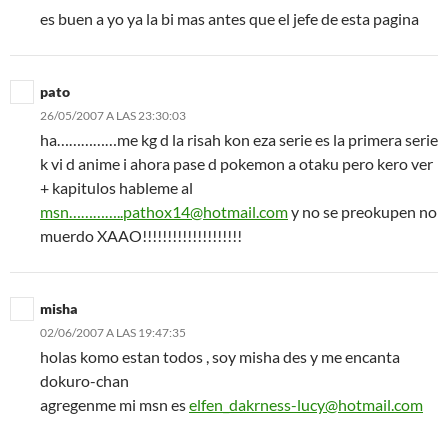
es buen a yo ya la bi mas antes que el jefe de esta pagina
pato
26/05/2007 A LAS 23:30:03
ha……………me kg d la risah kon eza serie es la primera serie
k vi d anime i ahora pase d pokemon a otaku pero kero ver
+ kapitulos hableme al
msn…………..pathox14@hotmail.com
y no se preokupen no
muerdo XAAO!!!!!!!!!!!!!!!!!!!!
misha
02/06/2007 A LAS 19:47:35
holas komo estan todos , soy misha des y me encanta
dokuro-chan
agregenme mi msn es
elfen_dakrness-lucy@hotmail.com