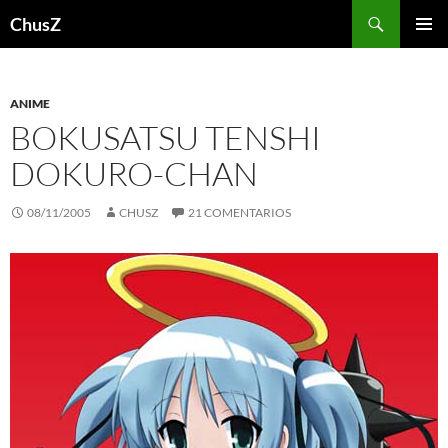
Saltar
Buscar
ChusZ
al
MENÚ
contenido
PRINCI
ANIME
BOKUSATSU TENSHI
DOKURO-CHAN
08/11/2005
CHUSZ
21 COMENTARIOS