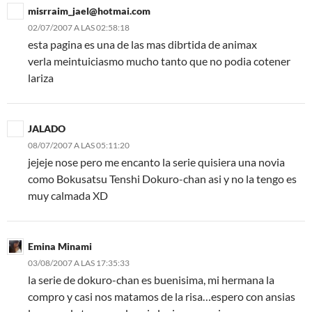
misrraim_jael@hotmai.com
02/07/2007 A LAS 02:58:18
esta pagina es una de las mas dibrtida de animax
verla meintuiciasmo mucho tanto que no podia cotener
lariza
JALADO
08/07/2007 A LAS 05:11:20
jejeje nose pero me encanto la serie quisiera una novia
como Bokusatsu Tenshi Dokuro-chan asi y no la tengo es
muy calmada XD
Emina Minami
03/08/2007 A LAS 17:35:33
la serie de dokuro-chan es buenisima, mi hermana la
compro y casi nos matamos de la risa…espero con ansias