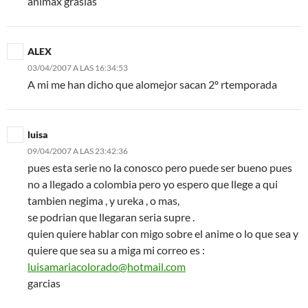
animax grasias
ALEX
03/04/2007 A LAS 16:34:53
A mi me han dicho que alomejor sacan 2º rtemporada
luisa
09/04/2007 A LAS 23:42:36
pues esta serie no la conosco pero puede ser bueno pues
no a llegado a colombia pero yo espero que llege a qui
tambien negima , y ureka , o mas,
se podrian que llegaran seria supre .
quien quiere hablar con migo sobre el anime o lo que sea y
quiere que sea su a miga mi correo es :
luisamariacolorado@hotmail.com
garcias