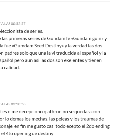
 A LAS 00:52:57
leccionista de series.
e las primeras series de Gundam fe «Gundam guin» y
da fue «Gumdam Seed Destiny» y la verdad las dos
n padres solo que una la vi traducida al español y la
spañol pero aun asi las dos son exelentes y tienen
a calidad.
 A LAS 03:58:58
d es q me decepciono q
athrun no se quedara con
por lo demas los mechas, las peleas y los traumas de
onaje, en fin me gusto casi todo ecepto el 2do ending
 el 4to opening de destiny