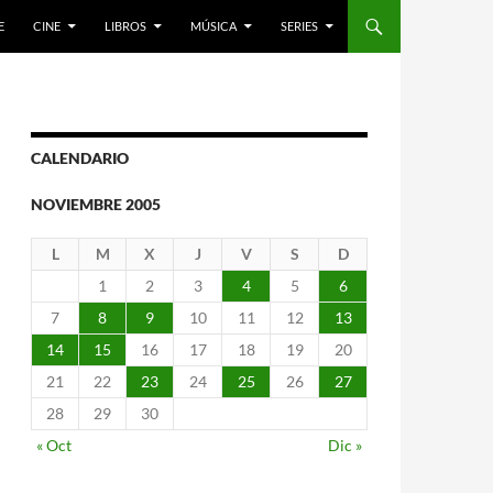
E
CINE
LIBROS
MÚSICA
SERIES
CALENDARIO
NOVIEMBRE 2005
L
M
X
J
V
S
D
1
2
3
4
5
6
7
8
9
10
11
12
13
14
15
16
17
18
19
20
21
22
23
24
25
26
27
28
29
30
« Oct
Dic »