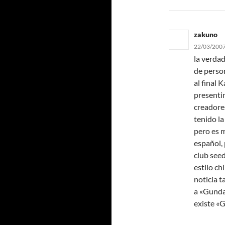
zakuno
22/03/2007
la verdad
de person
al final
K
presenti
creadore
tenido la
pero es m
español,
club see
estilo ch
noticia t
a «Gundam
existe «