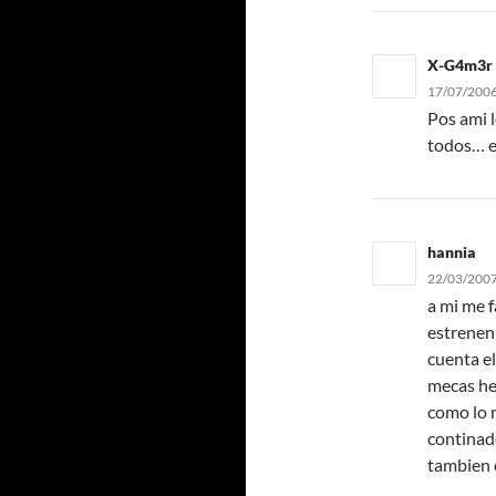
X-G4m3r
17/07/2006
Pos ami 
todos… e
hannia
22/03/2007
a mi me f
estrenen
cuenta e
mecas hec
como lo 
continad
tambien 