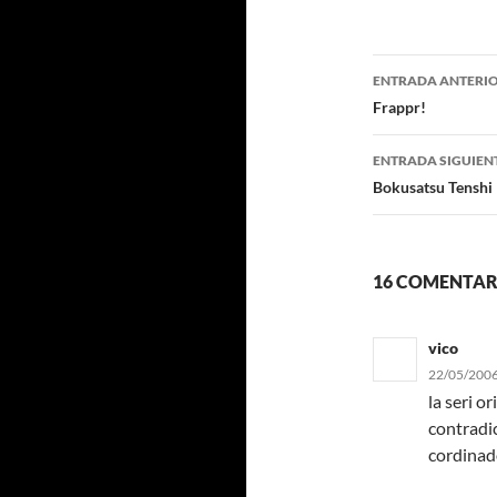
Navegaci
ENTRADA ANTERI
de
Frappr!
entradas
ENTRADA SIGUIEN
Bokusatsu Tenshi
16 COMENTAR
vico
22/05/2006
la seri o
contradic
cordinado