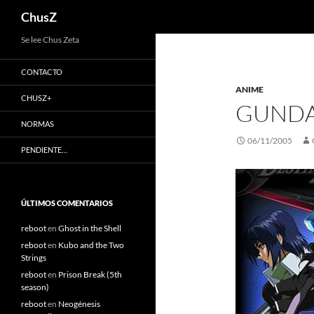
Buscar
ChusZ
Saltar
Se lee Chus Zeta
al
CONTACTO
contenido
ANIME
CHUSZ+
GUNDA
NORMAS
06/11/2005
PENDIENTE…
ÚLTIMOS COMENTARIOS
reboot
en
Ghost in the Shell
reboot
en
Kubo and the Two
Strings
reboot
en
Prison Break (5th
season)
reboot
en
Neogénesis