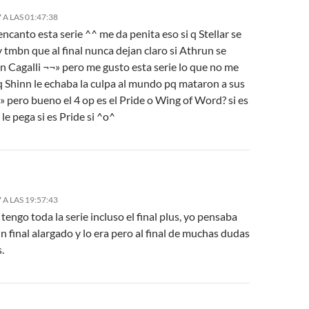
 A LAS 01:47:38
encanto esta serie ^^ me da penita eso si
q Stellar se
y tmbn que
al final nunca dejan claro si Athrun se
n Cagalli ¬¬»
pero me gusto esta serie lo que no me
q Shinn le echaba la culpa al mundo
pq mataron a sus
 pero bueno el 4 op es el Pride o Wing of Word? si es
e pega si es Pride si ^o^
 A LAS 19:57:43
tengo toda la serie incluso el final plus, yo pensaba
n final alargado y lo era pero al final de muchas dudas
.