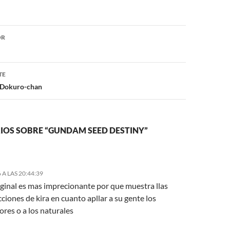
ón
OR
TE
 Dokuro-chan
IOS SOBRE “GUNDAM SEED DESTINY”
 A LAS 20:44:39
riginal es mas imprecionante por que muestra llas
ciones de kira en cuanto apllar a su gente los
res o a los naturales