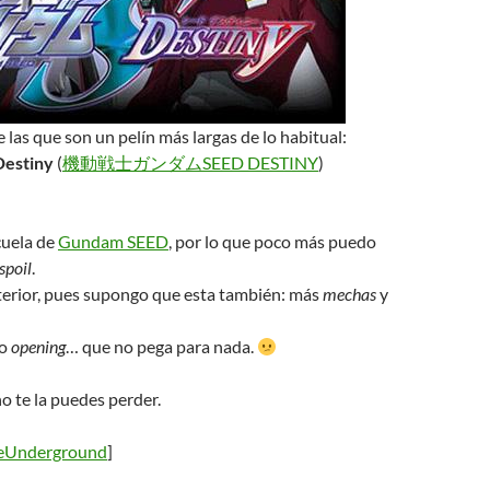
e las que son un pelín más largas de lo habitual:
estiny
(
機動戦士ガンダムSEED DESTINY
)
ecuela de
Gundam SEED
, por lo que poco más puedo
spoil
.
nterior, pues supongo que esta también: más
mechas
y
mo
opening
… que no pega para nada.
no te la puedes perder.
eUnderground
]