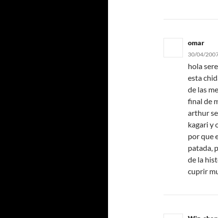
omar
30/04/2007
hola sere
esta chid
de las me
final de
arthur se
kagari
y o
por que 
patada, p
de la his
cuprir mu