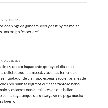
 A LAS 16:22:12
los openings de gundam seed y destiny me molan
s una maginifca serie ^^
 A LAS 21:28:36
acino y espero impaciente qe llege el dia en qe
 la pelicla de gundam seed, y ademas teniendo en
l ser fundador de un grupo espeializado en animes de
hos por sunrise logrmos criticarle tanto lo beno
malo, y estamos mas que felices de que hallan
o con la saga, anque claro stargazer no pega mucho
es buena.