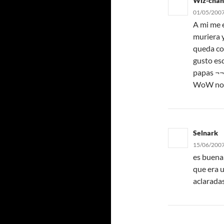
Wiz-chan
01/05/2007
A mi me 
muriera
queda co
gusto es
papas
¬¬»
WoW no l
Selnark
15/06/2007
es buena 
que era u
aclaradas