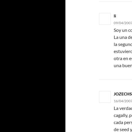
li
09/04/2007
Soy un co
La una d
la segun
estuviero
otra en e
una buen
JOZECHS
16/04/2007
La verda
cagally
, 
cada pers
de seed y