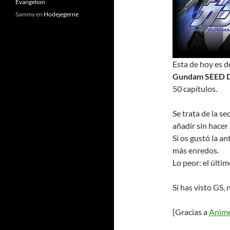
Evangelion
Sammy
en
Hodejegerne
Esta de hoy es d
Gundam SEED D
50 capítulos.
Se trata de la s
añadir sin hacer
Si os gustó la a
más enredos.
Lo peor: el últi
Si has visto GS, 
[Gracias a
Anim