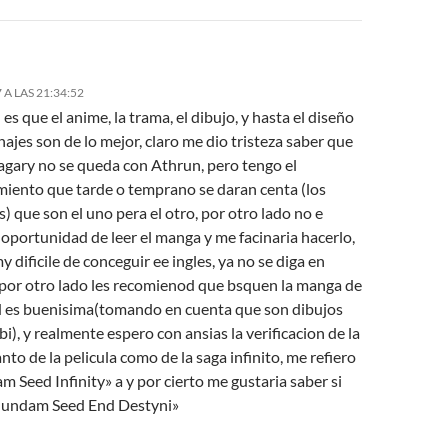
 A LAS 21:34:52
 es que el anime, la trama, el dibujo, y hasta el diseño
ajes son de lo mejor, claro me dio tristeza saber que
agary no se queda con Athrun
, pero tengo el
miento que tarde o temprano se daran centa (los
s) que
son el uno pera el otro
, por otro lado no e
 oportunidad de leer el manga y me facinaria hacerlo,
y dificile de conceguir ee ingles, ya no se diga en
 por otro lado les recomienod que bsquen la manga de
d es buenisima(tomando en cuenta que son dibujos
ibi), y realmente espero con ansias la verificacion de la
anto de la pelicula como de la saga infinito, me refiero
 Seed Infinity» a y por cierto me gustaria saber si
Gundam Seed End Destyni»