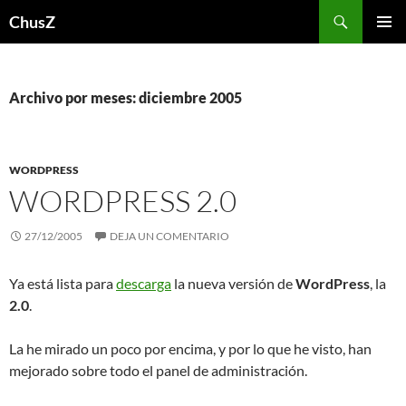
Saltar
Buscar
ChusZ
al
MENÚ
contenido
PRINCI
Archivo por meses: diciembre 2005
WORDPRESS
WORDPRESS 2.0
27/12/2005
DEJA UN COMENTARIO
Ya está lista para
descarga
la nueva versión de
WordPress
, la
2.0
.
La he mirado un poco por encima, y por lo que he visto, han
mejorado sobre todo el panel de administración.