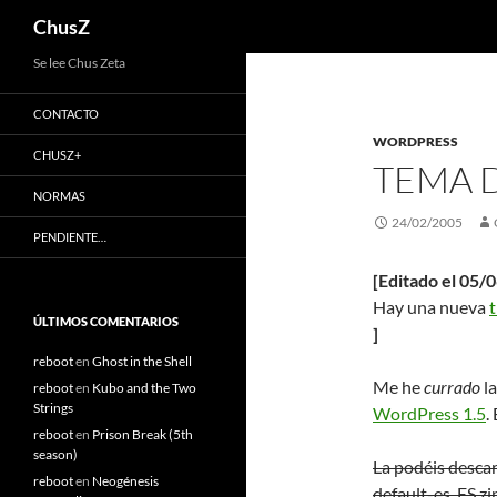
Buscar
ChusZ
Saltar
Se lee Chus Zeta
al
CONTACTO
contenido
WORDPRESS
CHUSZ+
TEMA 
NORMAS
24/02/2005
PENDIENTE…
[Editado el 05/
Hay una nueva
t
ÚLTIMOS COMENTARIOS
]
reboot
en
Ghost in the Shell
Me he
currado
la
reboot
en
Kubo and the Two
Strings
WordPress 1.5
.
reboot
en
Prison Break (5th
season)
La podéis descar
reboot
en
Neogénesis
default-es_ES.zi