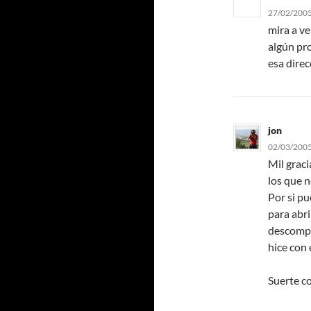
27/02/2005
mira a ve
algún pr
esa dire
jon
02/03/2005
Mil graci
los que n
Por si pu
para abri
descompr
hice con 
Suerte co