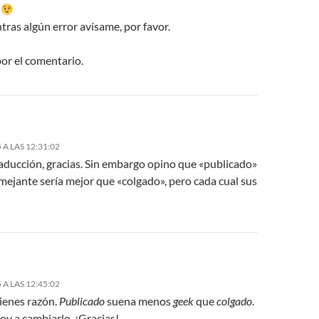
.
tras algún error avísame, por favor.
or el comentario.
 A LAS 12:31:02
aducción, gracias. Sin embargo opino que «publicado»
mejante sería mejor que «colgado», pero cada cual sus
 A LAS 12:45:02
tienes razón.
Publicado
suena menos
geek
que
colgado
.
oy a cambiarlo. ¡Gracias!