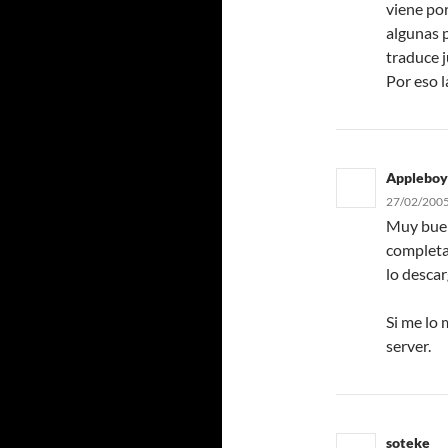
viene por
algunas p
traduce j
Por eso l
Appleboy
27/02/2005
Muy buen
completa
lo descar
Si me lo
server.
soteke