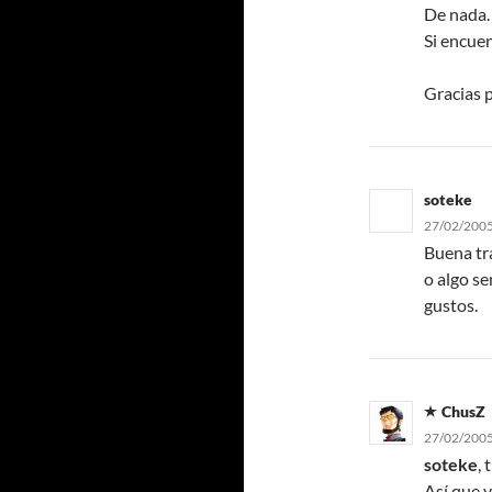
De nada
Si encuen
Gracias p
soteke
27/02/2005
Buena tr
o algo se
gustos.
ChusZ
27/02/2005
soteke
, 
Así que v