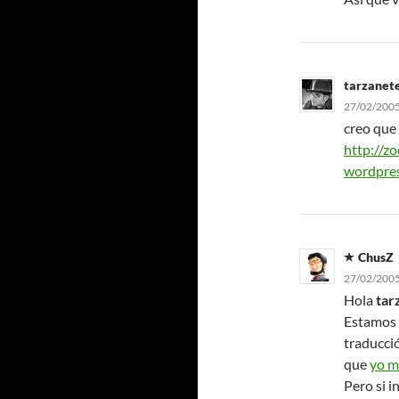
tarzanet
27/02/2005
creo que 
http://z
wordpre
ChusZ
27/02/2005
Hola
tar
Estamos 
traducci
que
yo m
Pero si i