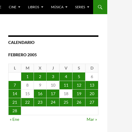
E
CINE
LIBROS
MÚSICA
SERIES
CALENDARIO
FEBRERO 2005
L
M
X
J
V
S
D
1
2
3
4
5
6
7
8
9
10
11
12
13
14
15
16
17
18
19
20
21
22
23
24
25
26
27
28
« Ene
Mar »