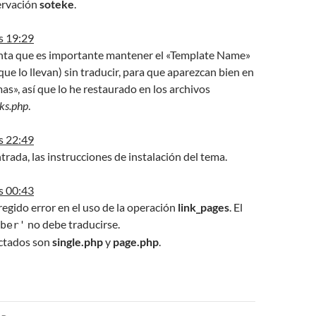
rvación
soteke
.
s 19:29
ta que es importante mantener el «Template Name»
que lo llevan) sin traducir, para que aparezcan bien en
mas», así que lo he restaurado en los archivos
nks.php
.
s 22:49
trada, las instrucciones de instalación del tema.
s 00:43
egido error en el uso de la operación
link_pages
. El
no debe traducirse.
ber'
ectados son
single.php
y
page.php
.
ón