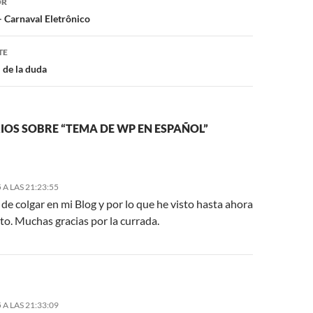
OR
 Carnaval Eletrônico
TE
 de la duda
OS SOBRE “TEMA DE WP EN ESPAÑOL”
 A LAS 21:23:55
de colgar en mi Blog y por lo que he visto hasta ahora
to. Muchas gracias por la currada.
 A LAS 21:33:09