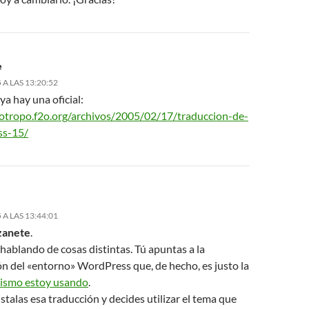
e
 A LAS 13:20:52
ya hay una oficial:
ootropo.f2o.org/archivos/2005/02/17/traduccion-de-
ss-15/
 A LAS 13:44:01
zanete
.
hablando de cosas distintas. Tú apuntas a la
ón del «entorno» WordPress que, de hecho, es justo la
ismo estoy usando
.
nstalas esa traducción y decides utilizar el tema que