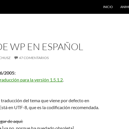
INICIO
ANIM
DE WP EN ESPAÑOL
CHUSZ
47 COMENTARIOS
06/2005:
raducción para la versión 1.5.1.2
.
 traducción del tema que viene por defecto en
 Está en UTF-8, que es la codificación recomendada.
gar de aquí:
p
[ya no, porque ha quedado obsoleta]