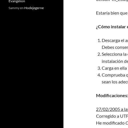
Evangelion
Sammy
en
Hodejegerne
Estaría bien que
¿Cómo instalar 
Descarga el a
Debes conserv
Selecciona la
instalación d
Carga en ella
Comprueba que
sean los ade
Modificaciones
27/02/2005 a la
Corregido a UTF
He modificado
C