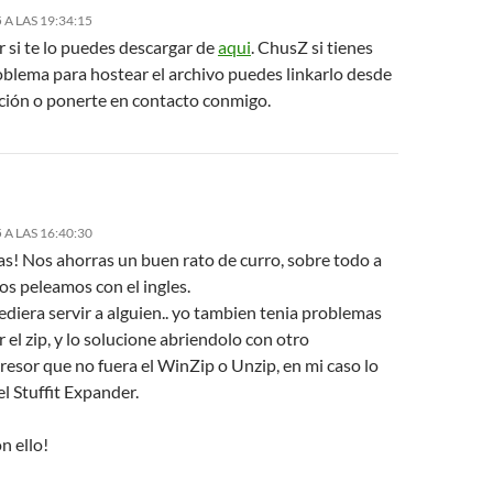
 A LAS 19:34:15
r si te lo puedes descargar de
aqui
. ChusZ si tienes
oblema para hostear el archivo puedes linkarlo desde
cción o ponerte en contacto conmigo.
 A LAS 16:40:30
as! Nos ahorras un buen rato de curro, sobre todo a
os peleamos con el ingles.
ediera servir a alguien.. yo tambien tenia problemas
r el zip, y lo solucione abriendolo con otro
esor que no fuera el WinZip o Unzip, en mi caso lo
el Stuffit Expander.
n ello!