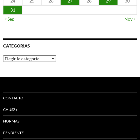
24
25
26
27
28
29
30
31
« Sep
Nov »
CATEGORÍAS
Categorías
CONTACTO
CHUSZ+
NORMAS
PENDIENTE…