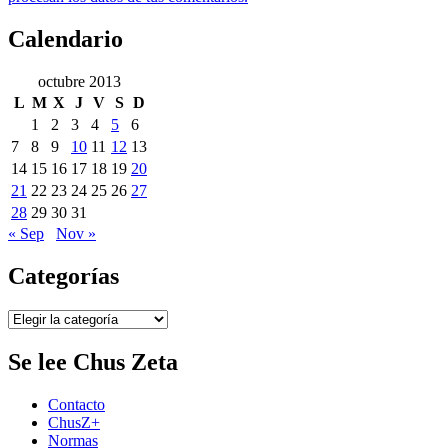
Calendario
octubre 2013
L
M
X
J
V
S
D
1
2
3
4
5
6
7
8
9
10
11
12
13
14
15
16
17
18
19
20
21
22
23
24
25
26
27
28
29
30
31
« Sep
Nov »
Categorías
Categorías
Se lee Chus Zeta
Contacto
ChusZ+
Normas