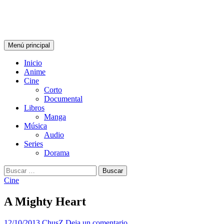
Saltar
ChusZ
al
contenido
Buscar
Menú principal
Inicio
Anime
Cine
Corto
Documental
Libros
Manga
Música
Audio
Series
Dorama
Buscar:
Cine
A Mighty Heart
12/10/2013
ChusZ
Deja un comentario