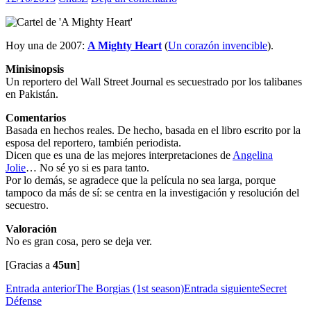
Hoy una de 2007:
A Mighty Heart
(
Un corazón invencible
).
Minisinopsis
Un reportero del Wall Street Journal es secuestrado por los talibanes
en Pakistán.
Comentarios
Basada en hechos reales. De hecho, basada en el libro escrito por la
esposa del reportero, también periodista.
Dicen que es una de las mejores interpretaciones de
Angelina
Jolie
… No sé yo si es para tanto.
Por lo demás, se agradece que la película no sea larga, porque
tampoco da más de sí: se centra en la investigación y resolución del
secuestro.
Valoración
No es gran cosa, pero se deja ver.
[Gracias a
45un
]
Navegación
Entrada anterior
The Borgias (1st season)
Entrada siguiente
Secret
Défense
de