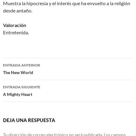
Muestra la hipocresía y el interés que ha envuelto a la religión
desde antaño.
Valoración
Entretenida.
Navegación
ENTRADA ANTERIOR
de
The New World
entradas
ENTRADA SIGUIENTE
A Mighty Heart
DEJA UNA RESPUESTA
Tu dirección de correo electrónico no será publicada.
Los campos