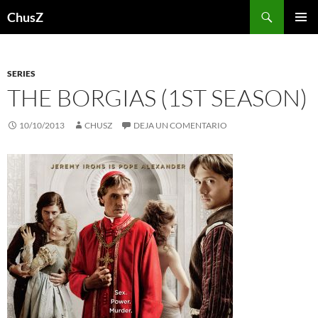
Saltar
Buscar
ChusZ
al
MENÚ
contenido
PRINCI
SERIES
THE BORGIAS (1ST SEASON)
10/10/2013
CHUSZ
DEJA UN COMENTARIO