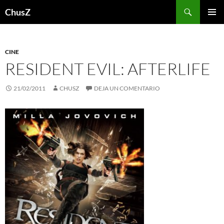
Saltar
Buscar
ChusZ
al
MENÚ
contenido
PRINCI
CINE
RESIDENT EVIL: AFTERLIFE
21/02/2011
CHUSZ
DEJA UN COMENTARIO