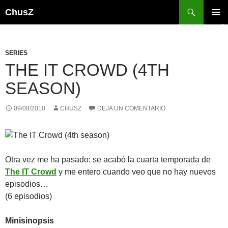
Saltar
Buscar
ChusZ
al
MENÚ
contenido
PRINCI
SERIES
THE IT CROWD (4TH
SEASON)
09/08/2010
CHUSZ
DEJA UN COMENTARIO
Otra vez me ha pasado: se acabó la cuarta temporada de
The IT Crowd
y me entero cuando veo que no hay nuevos
episodios…
(6 episodios)
Minisinopsis