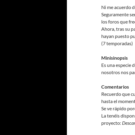
Ni me acuerdo d
Seguramente ser
los foros que fr
Ahora, tras su p
hayan puesto pun
(7 temporadas)
Minisinopsis
Es una especie d
nosotros nos par
Comentarios
Recuerdo que cua
hasta el momento
Se ve rápido por
La tenéis dispon
proyecto:
Desca