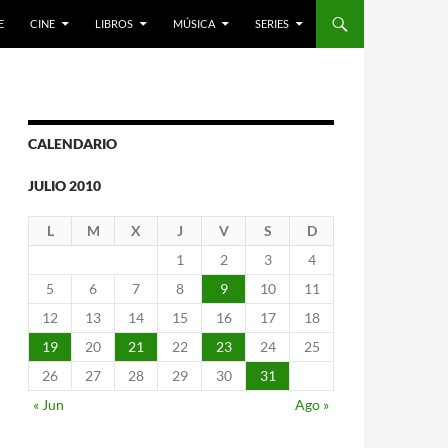
E
CINE
LIBROS
MÚSICA
SERIES
CALENDARIO
JULIO 2010
L
M
X
J
V
S
D
1
2
3
4
5
6
7
8
9
10
11
12
13
14
15
16
17
18
19
20
21
22
23
24
25
26
27
28
29
30
31
« Jun
Ago »