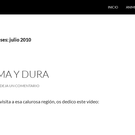
INICIO
ANIM
es: julio 2010
MA Y DURA
DEJA UN COMENTARIO
visita a esa calurosa región, os dedico este vídeo: