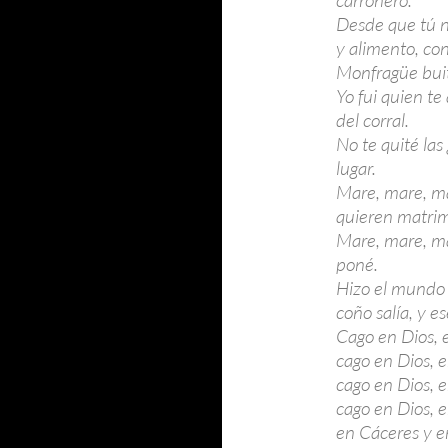
carroñero.
Desde que tú n
y alimento, co
Monfragüe buit
Yo fui quien te 
del corral.
No te quité las
lugar.
Mare, mare, mar
quieren matrim
Mare, mare, mar
poné.
Hizo el mundo 
coño salía, y e
Cago en Dios, 
cago en Dios, 
cago en Dios, 
cago en Dios, 
en Cáceres y e