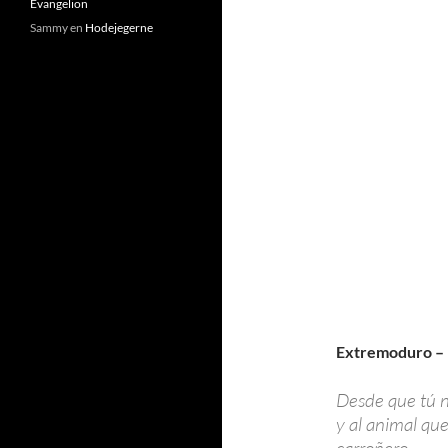
Evangelion
Sammy
en
Hodejegerne
Extremoduro –
Desde que tú n
y al animal que