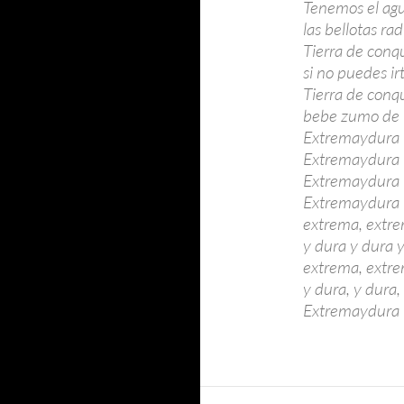
Tenemos el agu
las bellotas ra
Tierra de conq
si no puedes irt
Tierra de conq
bebe zumo de b
Extremaydura t
Extremaydura t
Extremaydura t
Extremaydura t
extrema, extre
y dura y dura y
extrema, extre
y dura, y dura,
Extremaydura t