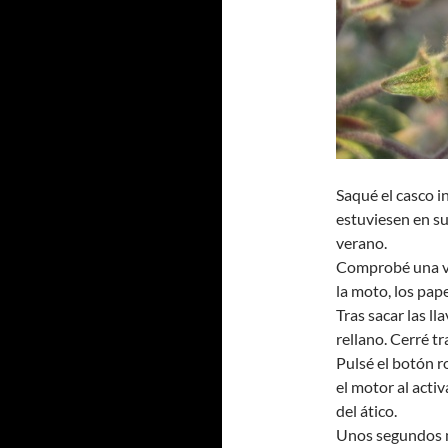
Saqué el casco i
estuviesen en su 
verano.
Comprobé una vez
la moto, los pape
Tras sacar las ll
rellano. Cerré tr
Pulsé el botón r
el motor al acti
del ático.
Unos segundos má