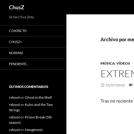
Buscar
ChusZ
Saltar
Se lee Chus Zeta
al
CONTACTO
contenido
Archivo por mes
CHUSZ+
NORMAS
MÚSICA
,
VÍDEOS
PENDIENTE…
EXTRE
31/07/2010
ÚLTIMOS COMENTARIOS
reboot
en
Ghost in the Shell
Tras mi reciente 
reboot
en
Kubo and the Two
Strings
reboot
en
Prison Break (5th
season)
reboot
en
Neogénesis