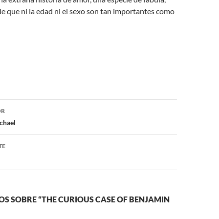
de que ni la edad ni el sexo son tan importantes como
ón
OR
chael
TE
OS SOBRE “THE CURIOUS CASE OF BENJAMIN