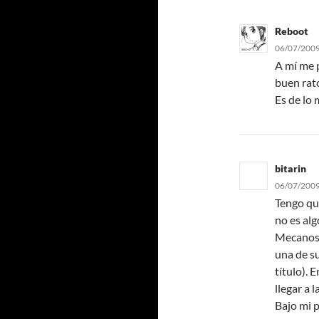
Reboot
06/07/2009
A mí me p
buen rato
Es de lo 
bitarin
06/07/2009
Tengo qu
no es alg
Mecanosc
una de su
título). 
llegar a 
Bajo mi p