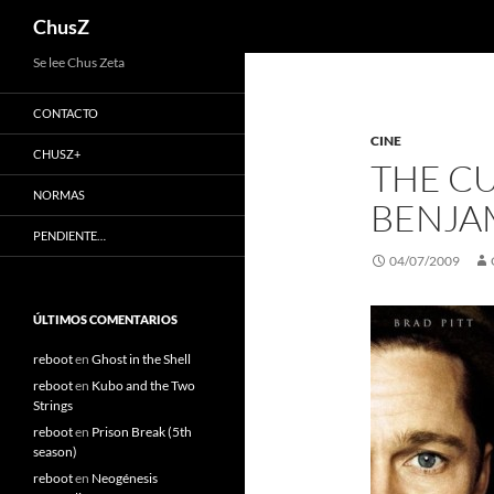
Buscar
ChusZ
Saltar
Se lee Chus Zeta
al
CONTACTO
contenido
CINE
CHUSZ+
THE CU
NORMAS
BENJA
PENDIENTE…
04/07/2009
ÚLTIMOS COMENTARIOS
reboot
en
Ghost in the Shell
reboot
en
Kubo and the Two
Strings
reboot
en
Prison Break (5th
season)
reboot
en
Neogénesis