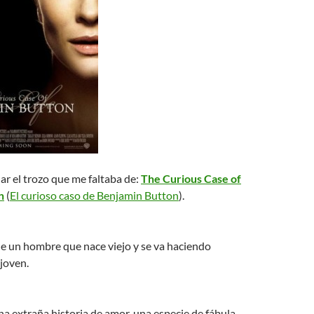
r el trozo que me faltaba de:
The Curious Case of
n
(
El curioso caso de Benjamin Button
).
de un hombre que nace viejo y se va haciendo
joven.
na extraña historia de amor, una especie de fábula,