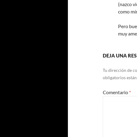
(nazco vi
como mín
Pero bue
muy ame
DEJA UNA RE
Tu dirección de co
obligatorios está
Comentario
*