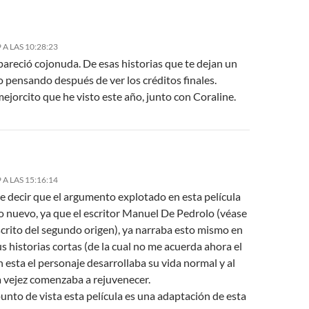
 A LAS 10:28:23
areció cojonuda. De esas historias que te dejan un
 pensando después de ver los créditos finales.
mejorcito que he visto este año, junto con Coraline.
 A LAS 15:16:14
e decir que el argumento explotado en esta película
o nuevo, ya que el escritor Manuel De Pedrolo (véase
rito del segundo origen), ya narraba esto mismo en
s historias cortas (de la cual no me acuerda ahora el
En esta el personaje desarrollaba su vida normal y al
la vejez comenzaba a rejuvenecer.
unto de vista esta película es una adaptación de esta