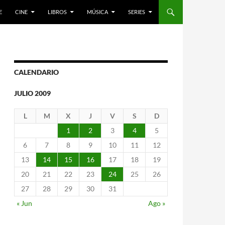
E
CINE
LIBROS
MÚSICA
SERIES
CALENDARIO
JULIO 2009
L
M
X
J
V
S
D
1
2
3
4
5
6
7
8
9
10
11
12
13
14
15
16
17
18
19
20
21
22
23
24
25
26
27
28
29
30
31
« Jun
Ago »