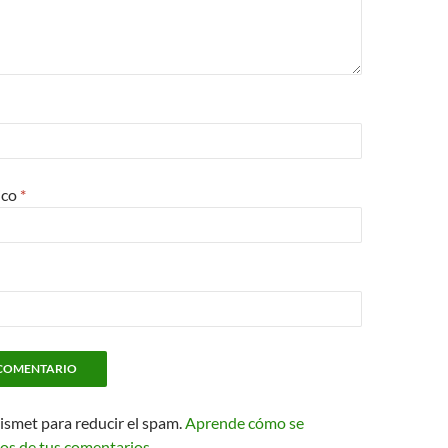
ico
*
kismet para reducir el spam.
Aprende cómo se
os de tus comentarios.