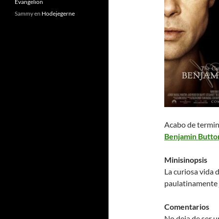
Evangelion
Sammy
en
Hodejegerne
Acabo de termina
Benjamin Butto
Minisinopsis
La curiosa vida 
paulatinamente 
Comentarios
No deja de ser u