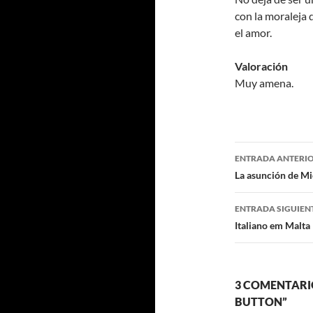
con la moraleja 
el amor.
Valoración
Muy amena.
Navegaci
ENTRADA ANTERI
de
La asunción de Mi
entradas
ENTRADA SIGUIEN
Italiano em Malta
3 COMENTARI
BUTTON”