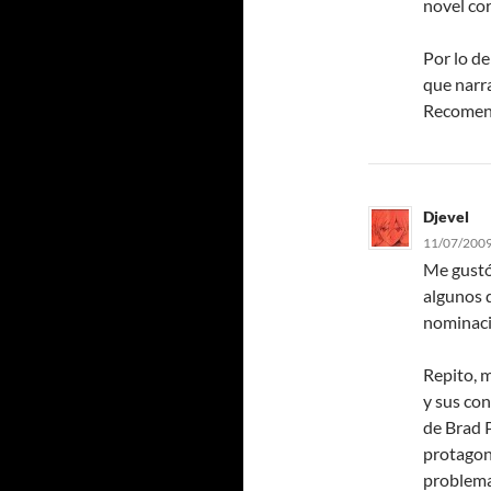
novel co
Por lo de
que narra
Recomen
Djevel
11/07/2009
Me gustó,
algunos 
nominaci
Repito, 
y sus co
de Brad 
protagon
problema