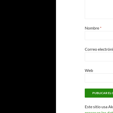
Nombre
*
Correo electrón
Web
Este sitio usa A
procesan los dat