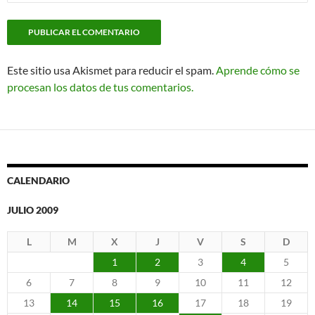
Este sitio usa Akismet para reducir el spam.
Aprende cómo se
procesan los datos de tus comentarios.
CALENDARIO
JULIO 2009
L
M
X
J
V
S
D
1
2
3
4
5
6
7
8
9
10
11
12
13
14
15
16
17
18
19