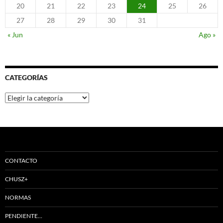
20
21
22
23
24
25
26
27
28
29
30
31
« Jun
Ago »
CATEGORÍAS
Categorías
CONTACTO
CHUSZ+
NORMAS
PENDIENTE…