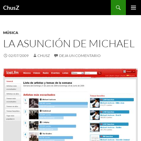
Saltar
Buscar
ChusZ
al
MENÚ
contenido
PRINCI
MÚSICA
LA ASUNCIÓN DE MICHAEL
02/07/2009
CHUSZ
DEJA UN COMENTARIO