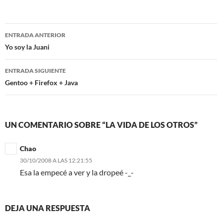
Navegación
ENTRADA ANTERIOR
de
Yo soy la Juani
entradas
ENTRADA SIGUIENTE
Gentoo + Firefox + Java
UN COMENTARIO SOBRE “LA VIDA DE LOS OTROS”
Chao
30/10/2008 A LAS 12:21:55
Esa la empecé a ver y la dropeé -_-
DEJA UNA RESPUESTA