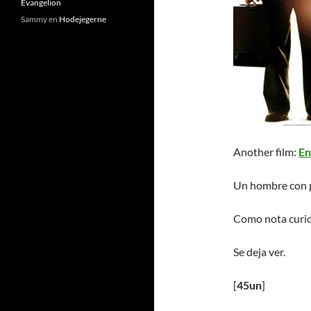
Evangelion
Sammy
en
Hodejegerne
Another film:
En
Un hombre con p
Como nota curios
Se deja ver.
[
45un
]