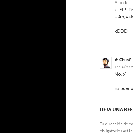
Y lo de:
«- Eh! ¡T
– Ah, val
xDDD
ChusZ
14/10/2008
No. :/
Es bueno
DEJA UNA RE
Tu dirección de co
obligatorios está