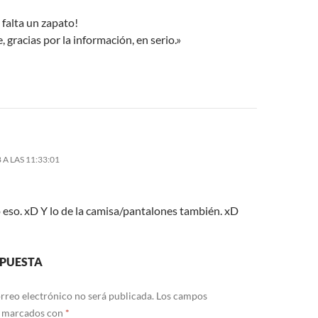
e falta un zapato!
e, gracias por la información, en serio.»
 A LAS 11:33:01
 eso. xD Y lo de la camisa/pantalones también. xD
SPUESTA
rreo electrónico no será publicada.
Los campos
n marcados con
*