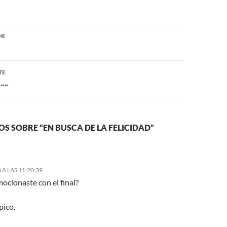
ón
OR
TE
~~
S SOBRE “EN BUSCA DE LA FELICIDAD”
 A LAS 11:20:39
ocionaste con el final?
pico.