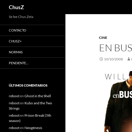
Buscar
ChusZ
Saltar
Se lee Chus Zeta
al
CONTACTO
contenido
CINE
CHUSZ+
EN BUS
NORMAS
10/10/2008
PENDIENTE…
ÚLTIMOS COMENTARIOS
reboot
en
Ghost in the Shell
reboot
en
Kubo and the Two
Strings
reboot
en
Prison Break (5th
season)
reboot
en
Neogénesis