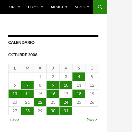
E
CINE
LIBROS
MÚSICA
SERIES
CALENDARIO
OCTUBRE 2008
L
M
X
J
V
S
D
1
2
3
4
5
6
7
8
9
10
11
12
13
14
15
16
17
18
19
20
21
22
23
24
25
26
27
28
29
30
31
« Sep
Nov »