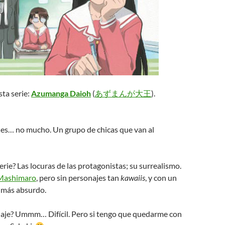
ta serie:
Azumanga Daioh
(
あずまんが大王
).
s… no mucho. Un grupo de chicas que van al
serie? Las locuras de las protagonistas; su surrealismo.
 Mashimaro
, pero sin personajes tan
kawaiis
, y con un
 más absurdo.
naje? Ummm… Difícil. Pero si tengo que quedarme con