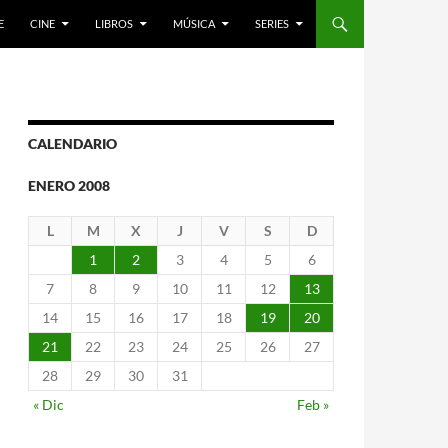
E
CINE
LIBROS
MÚSICA
SERIES
CALENDARIO
ENERO 2008
L
M
X
J
V
S
D
1
2
3
4
5
6
7
8
9
10
11
12
13
14
15
16
17
18
19
20
21
22
23
24
25
26
27
28
29
30
31
« Dic
Feb »