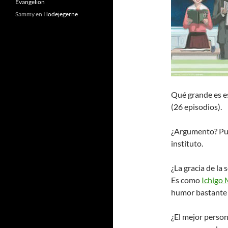
Evangelion
Sammy
en
Hodejegerne
Qué grande es es
(26 episodios).
¿Argumento? Pue
instituto.
¿La gracia de la 
Es como
Ichigo
humor bastante
¿El mejor perso