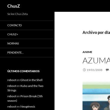
Buscar
ChusZ
Saltar
Se lee Chus Zeta
al
CONTACTO
contenido
Archivo por dí
CHUSZ+
NORMAS
ANIME
PENDIENTE…
AZUMA
19/01/2008
ÚLTIMOS COMENTARIOS
reboot
en
Ghost in the Shell
reboot
en
Kubo and the Two
Strings
reboot
en
Prison Break (5th
season)
reboot
en
Neogénesis