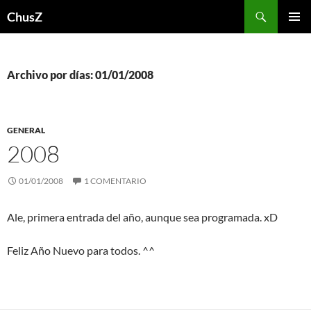
Saltar
Buscar
ChusZ
al
MENÚ
contenido
PRINCI
Archivo por días: 01/01/2008
GENERAL
2008
01/01/2008
1 COMENTARIO
Ale, primera entrada del año, aunque sea programada. xD
Feliz Año Nuevo para todos. ^^