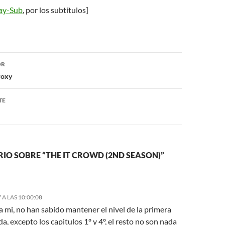
ay-Sub
, por los subtítulos]
ón
OR
roxy
TE
IO SOBRE “THE IT CROWD (2ND SEASON)”
 A LAS 10:00:08
 mi, no han sabido mantener el nivel de la primera
, excepto los capitulos 1º y 4º, el resto no son nada