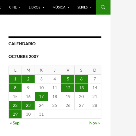
E
CINE
LIBROS
MÚSICA
SERIES
CALENDARIO
OCTUBRE 2007
L
M
X
J
V
S
D
1
2
3
4
5
6
7
8
9
10
11
12
13
14
15
16
17
18
19
20
21
22
23
24
25
26
27
28
29
30
31
« Sep
Nov »