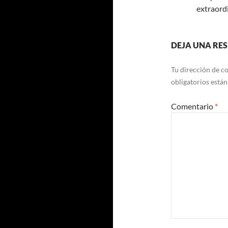
extraordi
DEJA UNA RE
Tu dirección de co
obligatorios está
Comentario
*