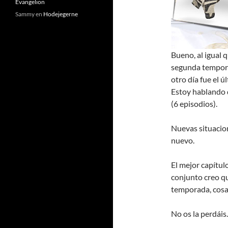
Evangelion
Sammy
en
Hodejegerne
Bueno, al igual 
segunda temporad
otro día fue el ú
Estoy hablando
(6 episodios).
Nuevas situacion
nuevo.
El mejor capítul
conjunto creo qu
temporada, cosa d
No os la perdáis.