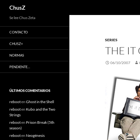
Buscar
ChusZ
Saltar
Se lee Chus Zeta
al
CONTACTO
contenido
SERIES
CHUSZ+
THE IT
NORMAS
06/10/2007
PENDIENTE…
ÚLTIMOS COMENTARIOS
reboot
en
Ghost in the Shell
reboot
en
Kubo and the Two
Strings
reboot
en
Prison Break (5th
season)
reboot
en
Neogénesis