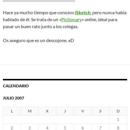
Hace ya mucho tiempo que conozco
iSketch
, pero nunca había
hablado de él. Se trata de un «
Pictionary
»
online
, ideal para
pasar un buen rato junto a los colegas.
Os aseguro que es un descojone. xD
CALENDARIO
JULIO 2007
L
M
X
J
V
S
D
1
2
3
4
5
6
7
8