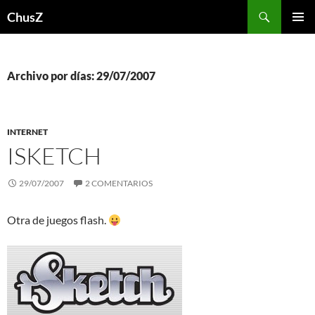
Saltar
Buscar
ChusZ
al
MENÚ
contenido
PRINCI
Archivo por días: 29/07/2007
INTERNET
ISKETCH
29/07/2007
2 COMENTARIOS
Otra de juegos flash.