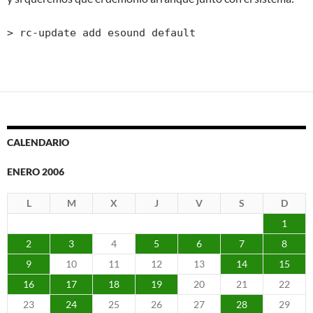
> rc-update add esound default
CALENDARIO
ENERO 2006
L
M
X
J
V
S
D
1
2
3
4
5
6
7
8
9
10
11
12
13
14
15
16
17
18
19
20
21
22
23
24
25
26
27
28
29