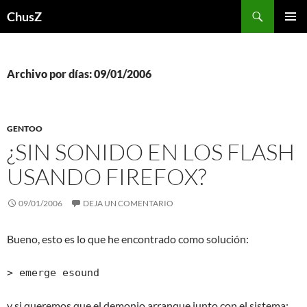
Saltar
Buscar
ChusZ
al
MENÚ
contenido
PRINCI
Archivo por días: 09/01/2006
GENTOO
¿SIN SONIDO EN LOS FLASH
USANDO FIREFOX?
09/01/2006
DEJA UN COMENTARIO
Bueno, esto es lo que he encontrado como solución:
> emerge esound
y si queremos que el demonio arranque junto con el sistema: