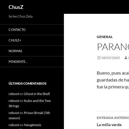
Buscar
ChusZ
Saltar
Se lee Chus Zeta
al
CONTACTO
contenido
GENERAL
CHUSZ+
PARAN
NORMAS
08/05/2005
PENDIENTE…
Bueno, pues acab
guardadas de ha
ÚLTIMOS COMENTARIOS
fue la primera q
reboot
en
Ghost in the Shell
reboot
en
Kubo and the Two
Strings
reboot
en
Prison Break (5th
Navegaci
ENTRADA ANTERI
season)
de
La milla verde
reboot
en
Neogénesis