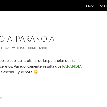
INICIO
ANIM
OIA: PARANOIA
CHUSZ
DEJA UN COMENTARIO
o de publicar la última de las paranoias que tenía
ce años. Paradójicamente, resulta que
PARANOIA
ue escribí… y se nota.
ón
OR