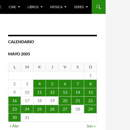
E
CINE
LIBROS
MÚSICA
SERIES
CALENDARIO
MAYO 2005
L
M
X
J
V
S
D
1
2
3
4
5
6
7
8
9
10
11
12
13
14
15
16
17
18
19
20
21
22
23
24
25
26
27
28
29
30
31
« Abr
Jun »