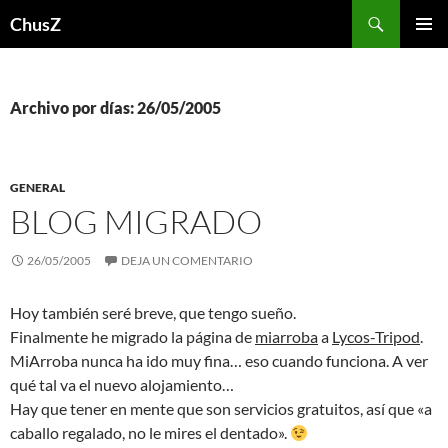
Saltar
Buscar
ChusZ
al
MENÚ
contenido
PRINCI
Archivo por días: 26/05/2005
GENERAL
BLOG MIGRADO
26/05/2005
DEJA UN COMENTARIO
Hoy también seré breve, que tengo sueño.
Finalmente he migrado la página de
miarroba
a
Lycos-Tripod
.
MiArroba nunca ha ido muy fina… eso cuando funciona. A ver
qué tal va el nuevo alojamiento…
Hay que tener en mente que son servicios gratuitos, así que «a
caballo regalado, no le mires el dentado».