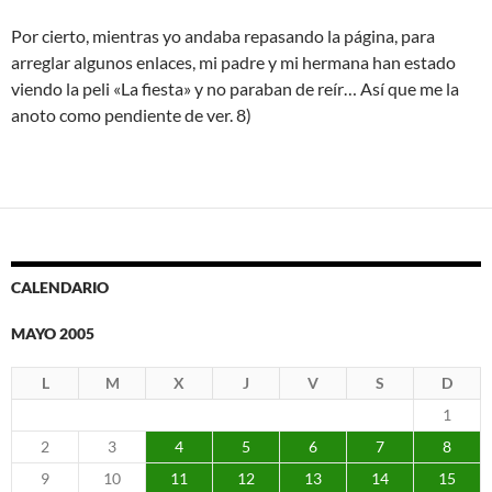
Por cierto, mientras yo andaba repasando la página, para
arreglar algunos enlaces, mi padre y mi hermana han estado
viendo la peli «La fiesta» y no paraban de reír… Así que me la
anoto como pendiente de ver. 8)
CALENDARIO
MAYO 2005
L
M
X
J
V
S
D
1
2
3
4
5
6
7
8
9
10
11
12
13
14
15