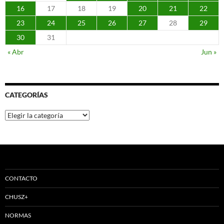
16
17
18
19
20
21
22
23
24
25
26
27
28
29
30
31
« Abr
Jun »
CATEGORÍAS
Categorías
CONTACTO
CHUSZ+
NORMAS