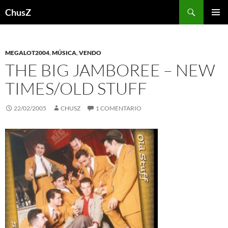
Saltar
Buscar
ChusZ
al
MENÚ
contenido
PRINCI
MEGALOT2004
,
MÚSICA
,
VENDO
THE BIG JAMBOREE – NEW
TIMES/OLD STUFF
22/02/2005
CHUSZ
1 COMENTARIO