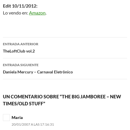
Edit 10/11/2012:
Lo vendo en:
Amazon
.
Navegación
ENTRADA ANTERIOR
de
TheLoftClub vol.2
entradas
ENTRADA SIGUIENTE
Daniela Mercury – Carnaval Eletrônico
UN COMENTARIO SOBRE “THE BIG JAMBOREE – NEW
TIMES/OLD STUFF”
Maria
20/01/2007 A LAS 17:16:31