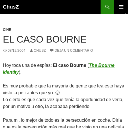
Saltar
Buscar
ChusZ
al
MENÚ
contenido
PRINCI
CINE
EL CASO BOURNE
08/12/2004
CHUSZ
DEJA UN COMENTARIO
Hoy toca una de espías:
El caso Bourne
(
The Bourne
identity
).
Es muy probable que la mayoría de gente que lea esto haya
visto la peli antes que yo. 😕
Lo cierto es que cada vez que tenía la oportunidad de verla,
por un motivo u otro, la acababa perdiendo.
Para mi, lo mejor de todo es la persecución en coche. Diría
que es la persecución más real que he visto en una película.