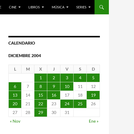
E
CINE
LIBROS
MÚSICA
SERIES
CALENDARIO
DICIEMBRE 2004
L
M
X
J
V
S
D
1
2
3
4
5
6
7
8
9
10
11
12
13
14
15
16
17
18
19
20
21
22
23
24
25
26
27
28
29
30
31
« Nov
Ene »