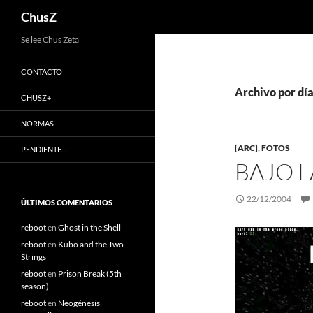
Buscar
ChusZ
Saltar
Se lee Chus Zeta
al
CONTACTO
contenido
Archivo por dí
CHUSZ+
NORMAS
[ARC]
,
FOTOS
PENDIENTE…
BAJO L
22/12/2004
ÚLTIMOS COMENTARIOS
reboot
en
Ghost in the Shell
reboot
en
Kubo and the Two
Strings
reboot
en
Prison Break (5th
season)
reboot
en
Neogénesis