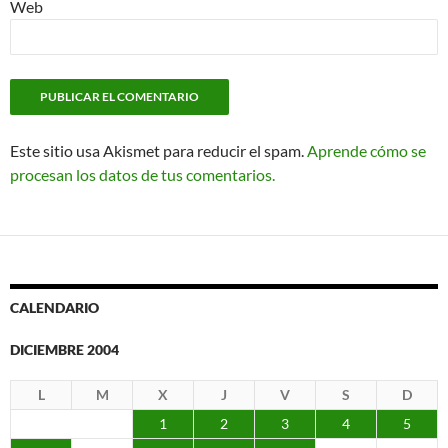
Web
Este sitio usa Akismet para reducir el spam.
Aprende cómo se
procesan los datos de tus comentarios.
CALENDARIO
DICIEMBRE 2004
L
M
X
J
V
S
D
1
2
3
4
5