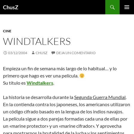
Saltar
Buscar
ChusZ
al
MENÚ
contenido
PRINCI
CINE
WINDTALKERS
03/12/2004
CHUSZ
DEJA UN COMENTARIO
Empieza un fin de semana más largo de lo habitual… y lo
primero que hago es ver una película.
Su título es
Windtalkers
.
La historia se desarrolla durante la
Segunda Guerra Mundial
.
En la contienda contra los japoneses, los americanos utilizaron
un código cifrado basado en la lengua de los indios navajos.
La película sigue a dos parejas formadas cada una de ellas por
un «marine protector» y un «marine cifrador». Y aprovecha
para mostrarnos la brutalidad de la lucha y los sentimientos