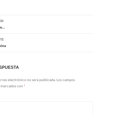
ón
OR
as…
NTE
mina
ESPUESTA
rreo electrónico no será publicada.
Los campos
n marcados con
*