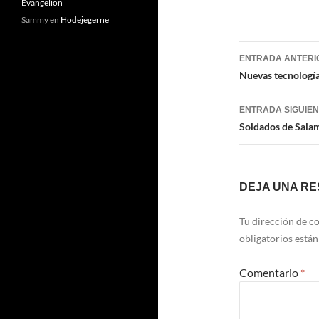
Evangelion
Sammy
en
Hodejegerne
Navegaci
ENTRADA ANTERI
de
Nuevas tecnologí
entradas
ENTRADA SIGUIE
Soldados de Sala
DEJA UNA R
Tu dirección de co
obligatorios está
Comentario
*