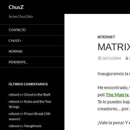
Buscar
ChusZ
Saltar
Se lee Chus Zeta
al
CONTACTO
contenido
INTERNET
CHUSZ+
MATRI
NORMAS
18/11/2004
PENDIENTE…
Inauguramos la 
ÚLTIMOS COMENTARIOS
He encontrado, 
peli
The Matrix
.
reboot
en
Ghost in the Shell
Te lo puedes baj
reboot
en
Kubo and the Two
Strings
creadores… por
reboot
en
Prison Break (5th
season)
¡Vale la pena! Y e
reboot
en
Neogénesis