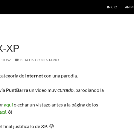
INICIO
ANIM
X-XP
CHUSZ
DEJA UN COMENTARIO
categoría de
Internet
con una parodia.
vía
PuntBarra
un vídeo muy
, parodiando la
currado
ar
aquí
o echar un vistazo antes a la página de los
acá
. 8)
l final justifica lo de
XP
. 😛