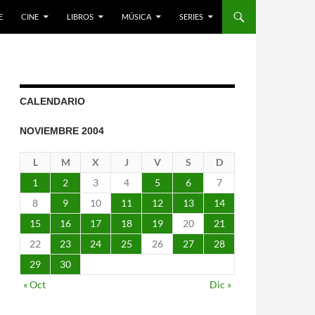
E
CINE
LIBROS
MÚSICA
SERIES
CALENDARIO
NOVIEMBRE 2004
L
M
X
J
V
S
D
1
2
3
4
5
6
7
8
9
10
11
12
13
14
15
16
17
18
19
20
21
22
23
24
25
26
27
28
29
30
« Oct
Dic »