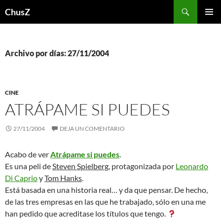
Saltar
Buscar
ChusZ
al
MENÚ
contenido
PRINCI
Archivo por días: 27/11/2004
CINE
ATRÁPAME SI PUEDES
27/11/2004
DEJA UN COMENTARIO
Acabo de ver
Atrápame si puedes
.
Es una peli de
Steven Spielberg
, protagonizada por
Leonardo
Di Caprio
y
Tom Hanks
.
Está basada en una historia real… y da que pensar. De hecho,
de las tres empresas en las que he trabajado, sólo en una me
han pedido que acreditase los títulos que tengo.