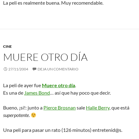
La peli es realmente buena. Muy recomendable.
CINE
MUERE OTRO DÍA
27/11/2004
DEJA UN COMENTARIO
La peli de ayer fue
Muere otro día
.
Es una de
James Bond
… así que hay poco que decir.
Bueno, ¡sí!: junto a
Pierce Brosnan
sale
Halle Berry
, que está
superpotente
.
Una peli para pasar un rato (126 minutos) entretenid@s.