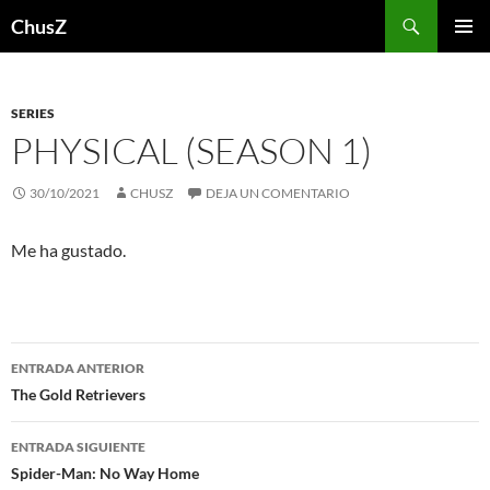
Saltar
Buscar
ChusZ
al
MENÚ
contenido
PRINCI
SERIES
PHYSICAL (SEASON 1)
30/10/2021
CHUSZ
DEJA UN COMENTARIO
Me ha gustado.
Navegación
ENTRADA ANTERIOR
de
The Gold Retrievers
entradas
ENTRADA SIGUIENTE
Spider-Man: No Way Home