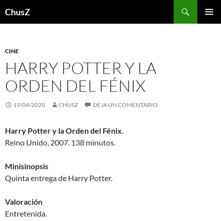
Saltar
Buscar
ChusZ
al
MENÚ
contenido
PRINCI
CINE
HARRY POTTER Y LA
ORDEN DEL FÉNIX
19/04/2020
CHUSZ
DEJA UN COMENTARIO
Harry Potter y la Orden del Fénix
.
Reino Unido, 2007. 138 minutos.
Minisinopsis
Quinta entrega de Harry Potter.
Valoración
Entretenida.