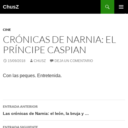
Saltar
Buscar
ChusZ
al
MENÚ
contenido
PRINCI
CINE
CRÓNICAS DE NARNIA: EL
PRÍNCIPE CASPIAN
15/09/2018
CHUSZ
DEJA UN COMENTARIO
Con las peques. Entretenida.
Navegación
ENTRADA ANTERIOR
de
Las crónicas de Narnia: el león, la bruja y …
entradas
ENTRADA SIGUIENTE