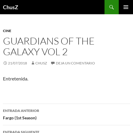
Saltar
Buscar
ChusZ
al
MENÚ
contenido
PRINCI
CINE
GUARDIANS OF THE
GALAXY VOL 2
21/07/2018
CHUSZ
DEJA UN COMENTARIO
Entretenida.
Navegación
ENTRADA ANTERIOR
de
Fargo (1st Season)
entradas
ENTRADA SIGUIENTE