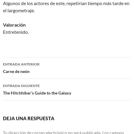
Algunos de los actores de este, repetirían tiempo más tarde en
el largometraje.
Valoración
Entretenido.
Navegación
ENTRADA ANTERIOR
de
Carne de neón
entradas
ENTRADA SIGUIENTE
The Hitchhiker’s Guide to the Galaxy
DEJA UNA RESPUESTA
Tu dirección de correo electrónico no será publicada.
Los campos