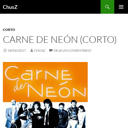
Saltar
Buscar
ChusZ
al
MENÚ
contenido
PRINCI
CORTO
CARNE DE NEÓN (CORTO)
18/06/2017
CHUSZ
DEJA UN COMENTARIO