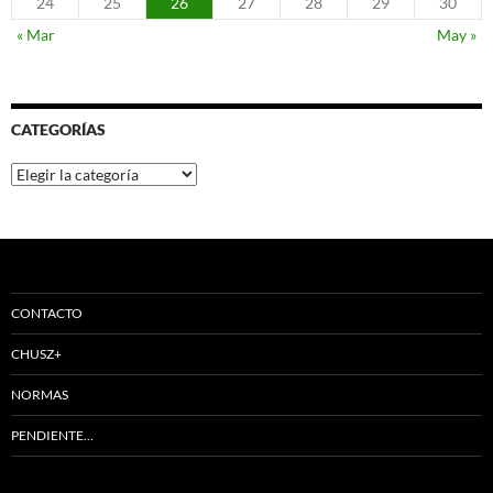
24
25
26
27
28
29
30
« Mar
May »
CATEGORÍAS
Categorías
CONTACTO
CHUSZ+
NORMAS
PENDIENTE…