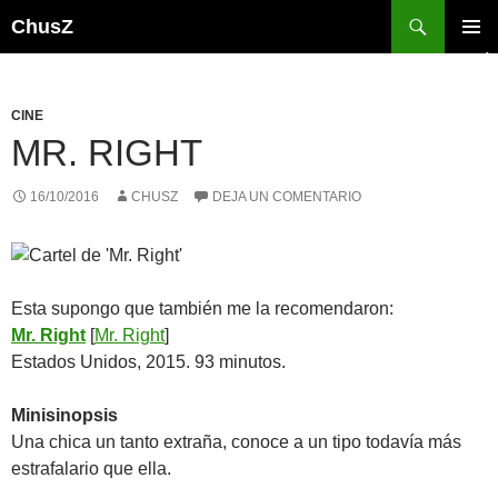
Saltar
Buscar
ChusZ
al
MENÚ
contenido
PRINCI
CINE
MR. RIGHT
16/10/2016
CHUSZ
DEJA UN COMENTARIO
Esta supongo que también me la recomendaron:
Mr. Right
[
Mr. Right
]
Estados Unidos, 2015. 93 minutos.
Minisinopsis
Una chica un tanto extraña, conoce a un tipo todavía más
estrafalario que ella.