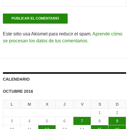
Este sitio usa Akismet para reducir el spam.
Aprende cómo
se procesan los datos de tus comentarios.
CALENDARIO
OCTUBRE 2016
L
M
X
J
V
S
D
1
2
3
4
5
6
7
8
9