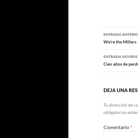
Navegaci
ENTRADA ANTERI
de
We’re the Millers
entradas
ENTRADA SIGUIEN
Cien años de per
DEJA UNA RE
Tu dirección de co
obligatorios está
Comentario
*