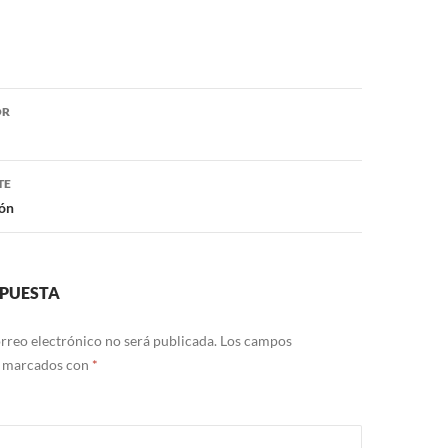
ón
OR
TE
dón
SPUESTA
rreo electrónico no será publicada.
Los campos
n marcados con
*