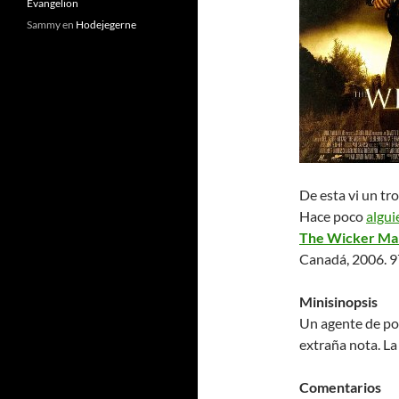
Evangelion
Sammy
en
Hodejegerne
De esta vi un tr
Hace poco
algui
The Wicker Ma
Canadá, 2006. 9
Minisinopsis
Un agente de pol
extraña nota. La 
Comentarios