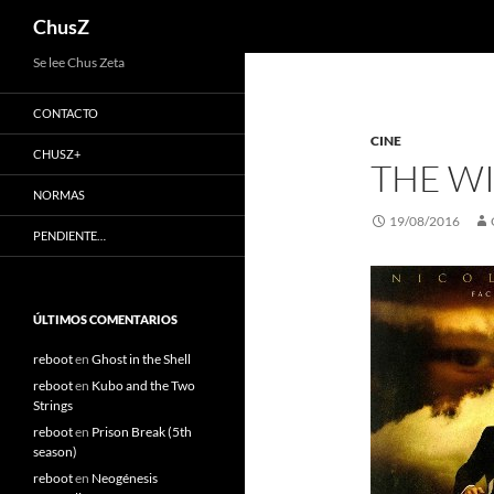
Buscar
ChusZ
Saltar
Se lee Chus Zeta
al
CONTACTO
contenido
CINE
CHUSZ+
THE W
NORMAS
19/08/2016
PENDIENTE…
ÚLTIMOS COMENTARIOS
reboot
en
Ghost in the Shell
reboot
en
Kubo and the Two
Strings
reboot
en
Prison Break (5th
season)
reboot
en
Neogénesis