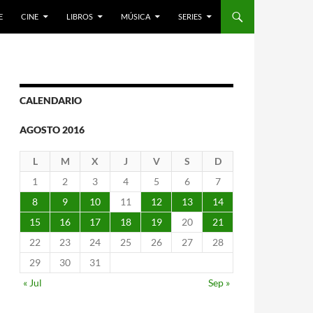
E
CINE
LIBROS
MÚSICA
SERIES
CALENDARIO
AGOSTO 2016
L
M
X
J
V
S
D
1
2
3
4
5
6
7
8
9
10
11
12
13
14
15
16
17
18
19
20
21
22
23
24
25
26
27
28
29
30
31
« Jul
Sep »