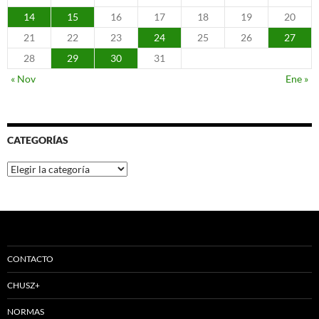
14
15
16
17
18
19
20
21
22
23
24
25
26
27
28
29
30
31
« Nov
Ene »
CATEGORÍAS
Categorías
CONTACTO
CHUSZ+
NORMAS