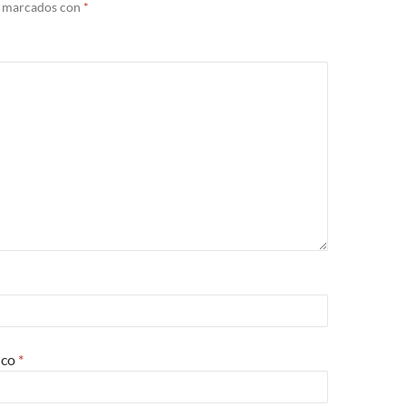
n marcados con
*
ico
*