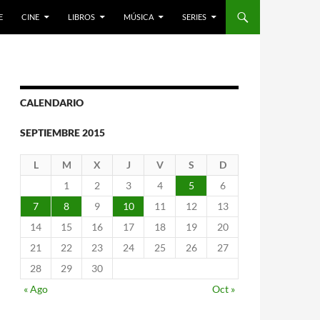
E
CINE
LIBROS
MÚSICA
SERIES
CALENDARIO
SEPTIEMBRE 2015
L
M
X
J
V
S
D
1
2
3
4
5
6
7
8
9
10
11
12
13
14
15
16
17
18
19
20
21
22
23
24
25
26
27
28
29
30
« Ago
Oct »