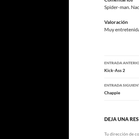
Spider-man. Nad
Valoración
Muy entretenida
Navegaci
ENTRADA ANTERI
de
Kick-Ass 2
entradas
ENTRADA SIGUIEN
Chappie
DEJA UNA RE
Tu dirección de co