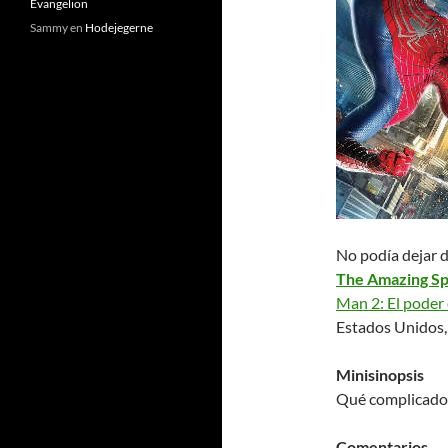
Evangelion
Sammy
en
Hodejegerne
No podía dejar d
The Amazing Spi
Man 2: El poder 
Estados Unidos,
Minisinopsis
Qué complicado e
Comentarios