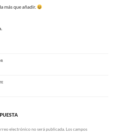
a más que añadir.
.
ón
OR
TE
SPUESTA
rreo electrónico no será publicada.
Los campos