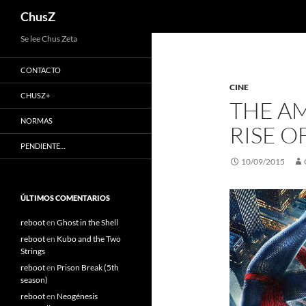
Buscar
ChusZ
Saltar
Se lee Chus Zeta
al
CONTACTO
contenido
CINE
CHUSZ+
THE AM
NORMAS
RISE O
PENDIENTE…
10/09/2015
ÚLTIMOS COMENTARIOS
reboot
en
Ghost in the Shell
reboot
en
Kubo and the Two
Strings
reboot
en
Prison Break (5th
season)
reboot
en
Neogénesis