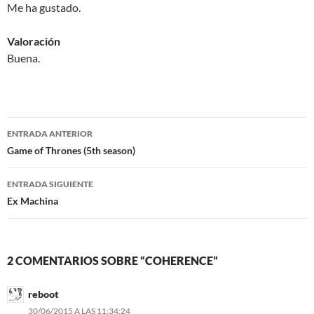
Me ha gustado.
Valoración
Buena.
Navegación
ENTRADA ANTERIOR
de
Game of Thrones (5th season)
entradas
ENTRADA SIGUIENTE
Ex Machina
2 COMENTARIOS SOBRE “COHERENCE”
reboot
30/06/2015 A LAS 11:34:24