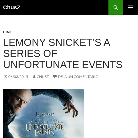
Saltar
Buscar
ChusZ
al
MENÚ
contenido
PRINCI
CINE
LEMONY SNICKET’S A
SERIES OF
UNFORTUNATE EVENTS
06/03/2015
CHUSZ
DEJA UN COMENTARIO