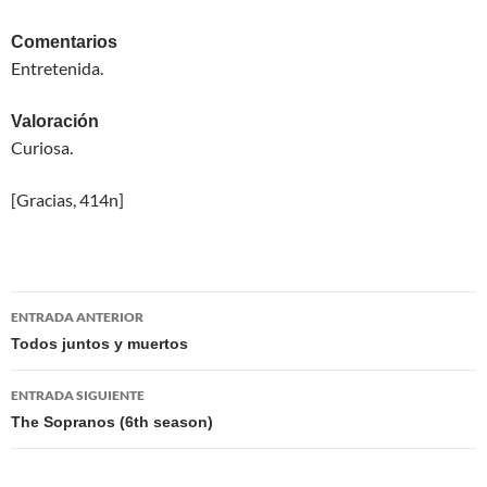
Comentarios
Entretenida.
Valoración
Curiosa.
[Gracias, 414n]
Navegación
ENTRADA ANTERIOR
de
Todos juntos y muertos
entradas
ENTRADA SIGUIENTE
The Sopranos (6th season)