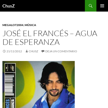
Saltar
Buscar
ChusZ
al
MENÚ
contenido
PRINCI
MEGALOT2004
,
MÚSICA
JOSÉ EL FRANCÉS – AGUA
DE ESPERANZA
21/11/2012
CHUSZ
DEJA UN COMENTARIO