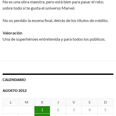
No es una obra maestra, pero está bien para pasar el rato;
sobre todo si te gusta el universo Marvel.
No os perdáis la escena final, detrás de los títulos de crédito.
Valoración
Una de superhéroes entretenida y para todos los públicos.
CALENDARIO
AGOSTO 2012
L
M
X
J
V
S
D
1
2
3
4
5