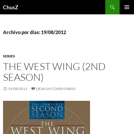
Saltar
Buscar
ChusZ
al
MENÚ
contenido
PRINCI
Archivo por días: 19/08/2012
SERIES
THE WEST WING (2ND
SEASON)
19/08/2012
DEJA UN COMENTARIO