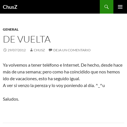
Saltar
Buscar
ChusZ
al
MENÚ
contenido
PRINCI
GENERAL
DE VUELTA
29/07/2012
CHUSZ
DEJA UN COMENTARIO
Ya volvemos a tener teléfono e Internet. De hecho, desde hace
más de una semana; pero como ha coincidido que nos hemos
ido de vacaciones, esto ha seguido igual.
A ver si venzo la pereza y lo voy poniendo al día. ^_^u
Saludos.