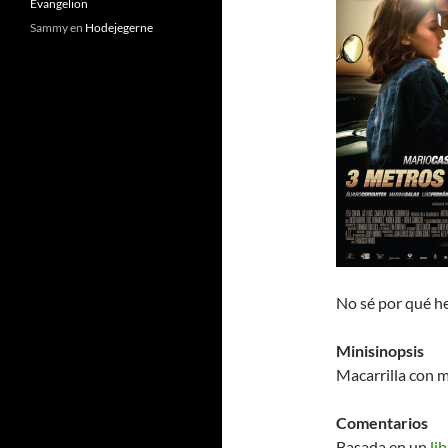
Evangelion
Sammy
en
Hodejegerne
No sé por qué h
Minisinopsis
Macarrilla con 
Comentarios
Basada en un
li