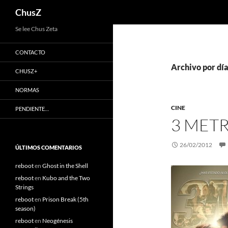
Buscar
ChusZ
Saltar
Se lee Chus Zeta
al
CONTACTO
contenido
Archivo por dí
CHUSZ+
NORMAS
CINE
PENDIENTE…
3 METR
26/02/2012
ÚLTIMOS COMENTARIOS
reboot
en
Ghost in the Shell
reboot
en
Kubo and the Two
Strings
reboot
en
Prison Break (5th
season)
reboot
en
Neogénesis