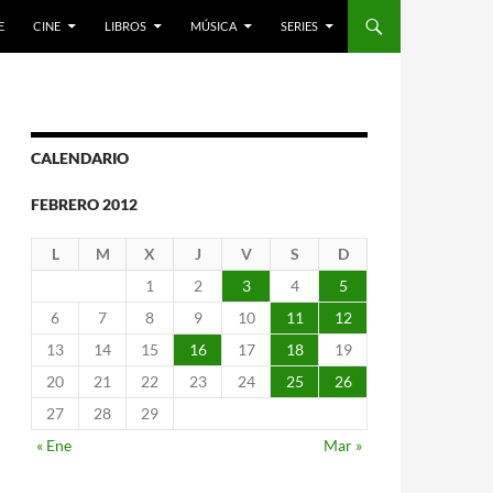
E
CINE
LIBROS
MÚSICA
SERIES
CALENDARIO
FEBRERO 2012
L
M
X
J
V
S
D
1
2
3
4
5
6
7
8
9
10
11
12
13
14
15
16
17
18
19
20
21
22
23
24
25
26
27
28
29
« Ene
Mar »