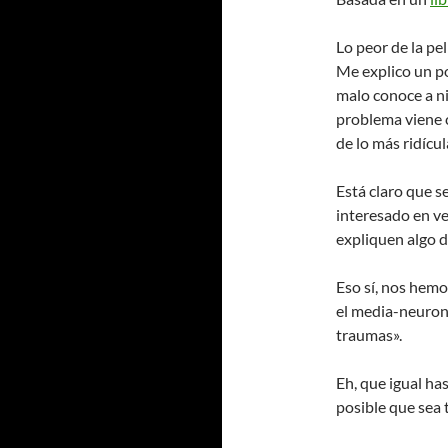
Lo peor de la pelí
Me explico un poc
malo conoce a ni
problema viene c
de lo más ridícul
Está claro que s
interesado en ve
expliquen algo d
Eso sí, nos hemo
el media-neuron
traumas».
Eh, que igual ha
posible que sea 