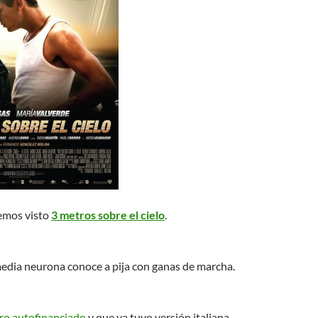
emos visto
3 metros sobre el cielo
.
media neurona conoce a pija con ganas de marcha.
bro autofinanciado
y que ya tuvo versión italiana.